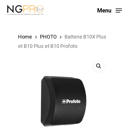
Skip
Menu
to
main
content
Home
PHOTO
Batterie B10X Plus
et B10 Plus et B10 Profoto